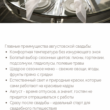
Главные преимущества августовской свадьбы:
Комфортная температура без изнуряющего зноя
Богатый выбор сезонных цветов: пионы, гортензии,
подсолнухи, гладиолусы, полевые травы
Щедрое сезонное меню - свежие овощи, ягоды,
фрукты прямо с грядки
Естественный свет и природные краски, которые
сами работают на красивые кадры
Август - время отпусков, а значит, гостям не
придется отпрашиваться с работы
Сразу после свадьбы - идеальный старт для
свадебного путешествия