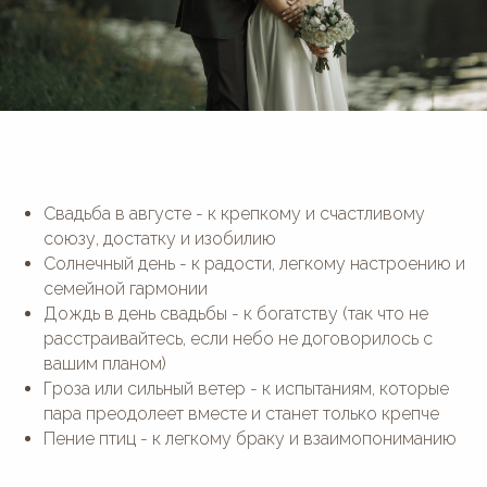
Свадьба в августе - к крепкому и счастливому
союзу, достатку и изобилию
Солнечный день - к радости, легкому настроению и
семейной гармонии
Дождь в день свадьбы - к богатству (так что не
расстраивайтесь, если небо не договорилось с
вашим планом)
Гроза или сильный ветер - к испытаниям, которые
пара преодолеет вместе и станет только крепче
Пение птиц - к легкому браку и взаимопониманию